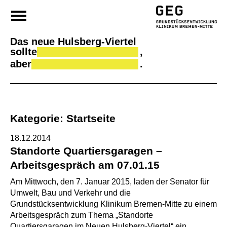
Da
Skip
to
content
Das neue Hulsberg-Viertel
sollte
,
aber
.
Kategorie:
Startseite
18.12.2014
Standorte Quartiersgaragen –
Arbeitsgespräch am 07.01.15
Am Mittwoch, den 7. Januar 2015, laden der Senator für
Umwelt, Bau und Verkehr und die
Grundstücksentwicklung Klinikum Bremen-Mitte zu einem
Arbeitsgespräch zum Thema „Standorte
Quartiersgaragen im Neuen Hulsberg-Viertel“ ein.