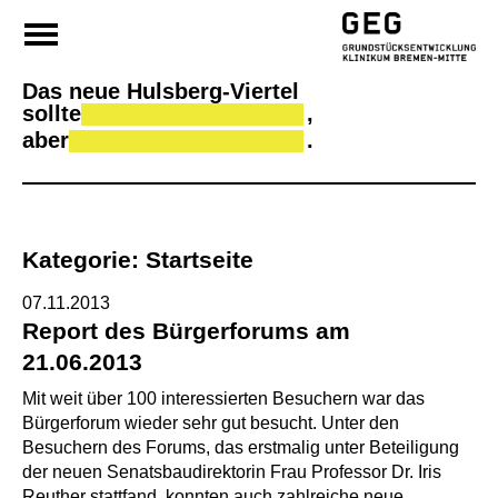
Da
Skip
to
content
Das neue Hulsberg-Viertel
sollte
,
aber
.
Kategorie:
Startseite
07.11.2013
Report des Bürgerforums am
21.06.2013
Mit weit über 100 interessierten Besuchern war das
Bürgerforum wieder sehr gut besucht. Unter den
Besuchern des Forums, das erstmalig unter Beteiligung
der neuen Senatsbaudirektorin Frau Professor Dr. Iris
Reuther stattfand, konnten auch zahlreiche neue