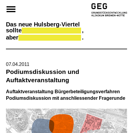
Da
Skip
to
content
Das neue Hulsberg-Viertel
sollte
,
aber
.
07.04.2011
Podiumsdiskussion und
Auftaktveranstaltung
Auftaktveranstaltung Bürgerbeteiligungsverfahren
Podiumsdiskussion mit anschliessender Fragerunde